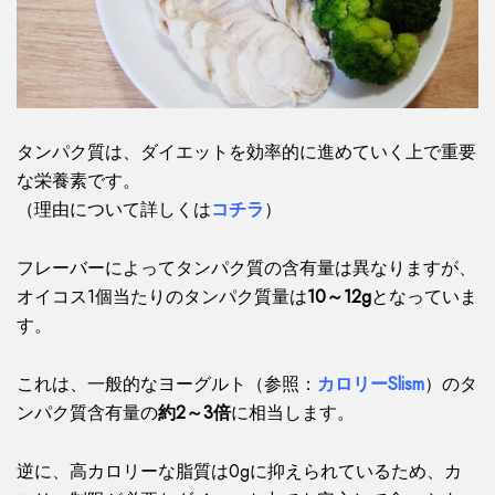
タンパク質は、ダイエットを効率的に進めていく上で重要
な栄養素です。
（理由について詳しくは
コチラ
）
フレーバーによってタンパク質の含有量は異なりますが、
オイコス1個当たりのタンパク質量は
10～12g
となっていま
す。
これは、一般的なヨーグルト（参照：
カロリーSlism
）のタ
ンパク質含有量の
約2～3倍
に相当します。
逆に、高カロリーな脂質は0gに抑えられているため、カ