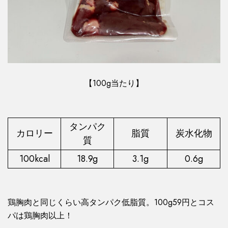
【100g当たり】
タンパク
カロリー
脂質
炭水化物
質
100kcal
18.9g
3.1g
0.6g
鶏胸肉と同じくらい高タンパク低脂質。100g59円とコス
パは鶏胸肉以上！