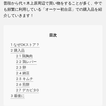
普段から代々木上原周辺で買い物をすることが多く、中で
も頻繁に利用している「オーケー初台店」での購入品を紹
介していきます！
目次
1
なぜOKストア？
2
購入品
2.1
鶏胸肉
2.2
鶏レバー
2.3
卵
2.4
納豆
2.5
キムチ
2.6
煎餅
2.7
デカビタ0
3
最後に