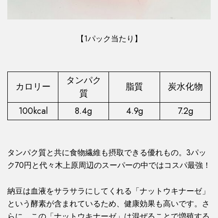
【1パック当たり】
タンパク
カロリー
脂質
炭水化物
質
100kcal
8.4g
4.9g
7.2g
タンパク質と共に食物繊維も摂取できる優れもの。3パッ
ク70円と代々木上原周辺のスーパーの中ではコスパ最強！
納豆は血液をサラサラにしてくれる「ナットウキナーゼ」
という酵素が含まれているため、健康効果も高いです。さ
らに、この「ナットウキナーゼ」は混ぜることで増殖する